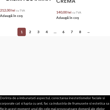
CREMA
212,00
lei
cu TVA
140,00
lei
cu TVA
Adaugă în coș
Adaugă în coș
1
2
3
4
…
6
7
8
→
Dorinta de a imbunatati aspectul, corectarea inestetismelor faciale si
corporale cat si lupta cu anii, fac ca industria de frumusete si estetica sa
fie in acest moment unul din cele mai provocatoare domenii ale zilelor