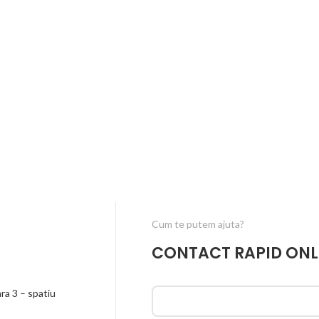
Cum te putem ajuta?
CONTACT RAPID ONL
a 3 – spatiu