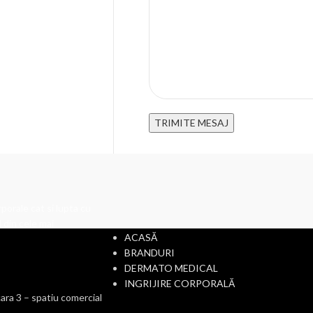
CATEGORII
porale cat si lupta cu
 din cele mai
ACASĂ
BRANDURI
DERMATO MEDICAL
INGRIJIRE CORPORALĂ
ra 3 – spatiu comercial