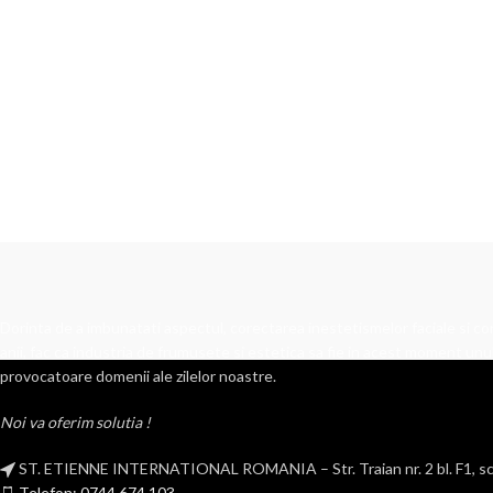
Dorinta de a imbunatati aspectul, corectarea inestetismelor faciale si cor
anii, fac ca industria de frumusete si estetica sa fie in acest moment unul
provocatoare domenii ale zilelor noastre.
Noi va oferim solutia !
ST. ETIENNE INTERNATIONAL ROMANIA – Str. Traian nr. 2 bl. F1, sca
Telefon: 0744.674.103