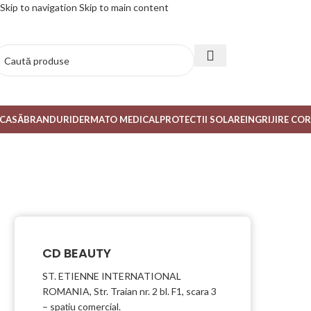
Skip to navigation
Skip to main content
CASĂ
BRANDURI
DERMATO MEDICAL
PROTECTII SOLARE
INGRIJIRE CO
CD BEAUTY
ST. ETIENNE INTERNATIONAL
ROMANIA, Str. Traian nr. 2 bl. F1, scara 3
– spațiu comercial.