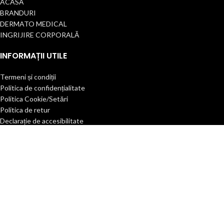
ACASĂ
BRANDURI
DERMATO MEDICAL
INGRIJIRE CORPORALĂ
INFORMAȚII UTILE
Termeni și condiții
Politica de confidențialitate
Politica Cookie/Setări
Politica de retur
Declarație de accesibilitate
Cariere
Contact
2025 Toate drepturile rezervate.
ANPC |
SOL
| ST. ETIENNE INTERNATIONAL
ROMANIA
Ingeniously developed and sustained by
Edy Creative.ro