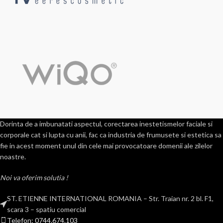
Dorinta de a imbunatati aspectul, corectarea inestetismelor faciale si
corporale cat si lupta cu anii, fac ca industria de frumusete si estetica sa
fie in acest moment unul din cele mai provocatoare domenii ale zilelor
noastre.
Noi va oferim solutia !
ST. ETIENNE INTERNATIONAL ROMANIA – Str. Traian nr. 2 bl. F1,
scara 3 – spatiu comercial
Telefon: 0744.674.103