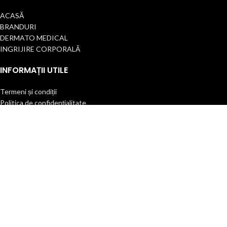
ACASĂ
BRANDURI
DERMATO MEDICAL
INGRIJIRE CORPORALĂ
INFORMAȚII UTILE
Termeni și condiții
Politica de confidențialitate
Politica Cookie/Setări
Politica de retur
Declarație de accesibilitate
Cariere
Contact
2025 Toate drepturile rezervate.
ANPC |
SOL
| ST. ETIENNE INTERNATIONAL
ROMANIA
Ingeniously developed and sustained by
Edy Creative.ro