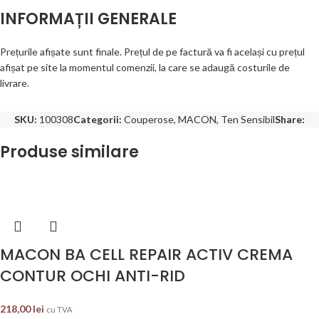
INFORMAȚII GENERALE
Prețurile afișate sunt finale. Prețul de pe factură va fi același cu prețul
afișat pe site la momentul comenzii, la care se adaugă costurile de
livrare.
SKU:
100308
Categorii:
Couperose
,
MACON
,
Ten Sensibil
Share:
Produse similare
MACON BA CELL REPAIR ACTIV CREMA
CONTUR OCHI ANTI-RID
218,00
lei
cu TVA