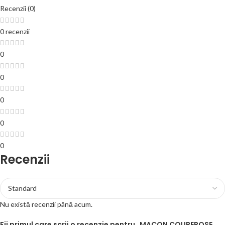
Recenzii (0)
0 recenzii
0
0
0
0
0
Recenzii
Nu există recenzii până acum.
Fii primul care scrii o recenzie pentru „MACON COUPEROSE