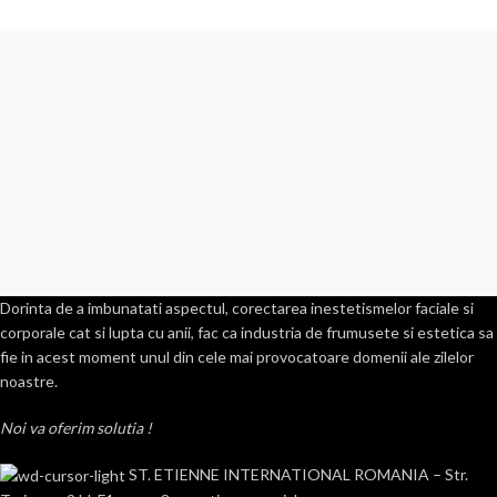
Dorinta de a imbunatati aspectul, corectarea inestetismelor faciale si
corporale cat si lupta cu anii, fac ca industria de frumusete si estetica sa
fie in acest moment unul din cele mai provocatoare domenii ale zilelor
noastre.
Noi va oferim solutia !
ST. ETIENNE INTERNATIONAL ROMANIA – Str.