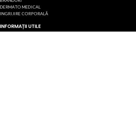
BRANDURI
DERMATO MEDICAL
INGRIJIRE CORPORALĂ
INFORMAȚII UTILE
Termeni și condiții
Politica de confidențialitate
Politica Cookie/Setări
Politica de retur
Declarație de accesibilitate
Cariere
Contact
2025 Toate drepturile rezervate.
ANPC |
SOL
| ST. ETIENNE INTERNATIONAL
ROMANIA
Ingeniously developed and sustained by
Edy Creative.ro
Magazin