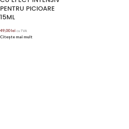
PENTRU PICIOARE
15ML
49,00
lei
cu TVA
Citește mai mult