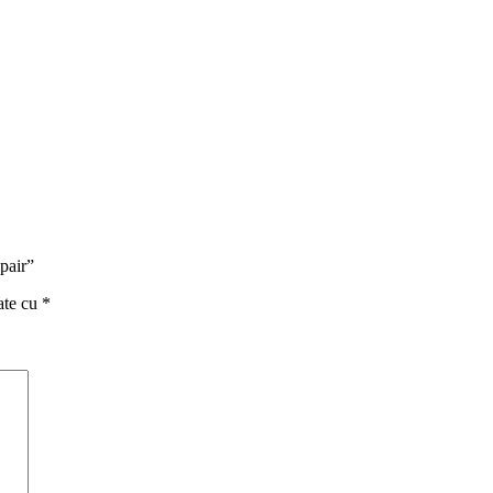
pair”
ate cu
*