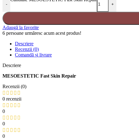
-
+
Adaugă la favorite
6
persoane urmăresc acum acest produs!
Descriere
Recenzii (0)
Comandă și livrare
Descriere
MESOESTETIC Fast Skin Repair
Recenzii (0)
0 recenzii
0
0
0