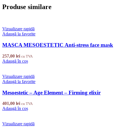
Produse similare
Vizualizare rapidă
Adaugă la favorite
MASCA MESOESTETIC Anti-stress face mask
257,00
lei
cu TVA
Adaugă în coș
Vizualizare rapidă
Adaugă la favorite
Mesoestetic – Age Element – Firming elixir
401,00
lei
cu TVA
Adaugă în coș
Vizualizare rapidă