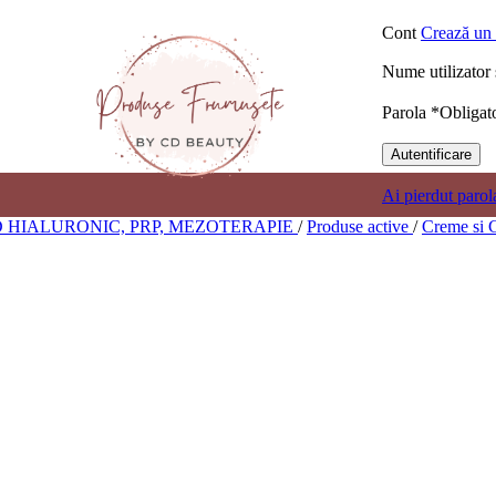
Cont
Crează un 
Nume utilizator
Parola
*
Obligat
Autentificare
Ai pierdut parol
D HIALURONIC, PRP, MEZOTERAPIE
/
Produse active
/
Creme si 