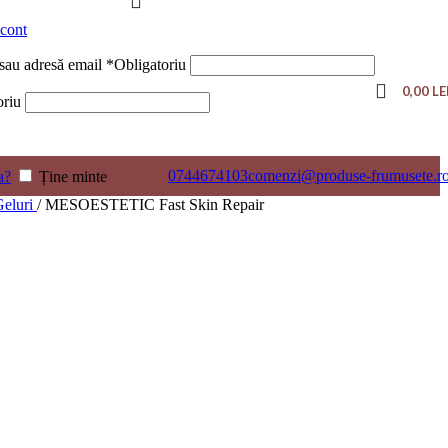
cont
 sau adresă email
*
Obligatoriu
0,00
LE
oriu
0744674103
comenzi@produse-frumusete.r
a?
Ține minte
Geluri
/
MESOESTETIC Fast Skin Repair