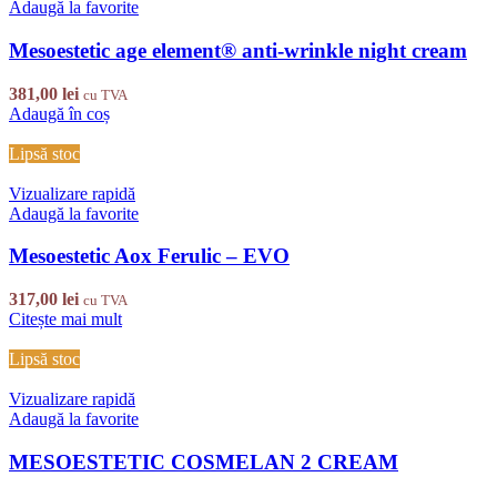
Adaugă la favorite
Mesoestetic age element® anti-wrinkle night cream
381,00
lei
cu TVA
Adaugă în coș
Lipsă stoc
Vizualizare rapidă
Adaugă la favorite
Mesoestetic Aox Ferulic – EVO
317,00
lei
cu TVA
Citește mai mult
Lipsă stoc
Vizualizare rapidă
Adaugă la favorite
MESOESTETIC COSMELAN 2 CREAM