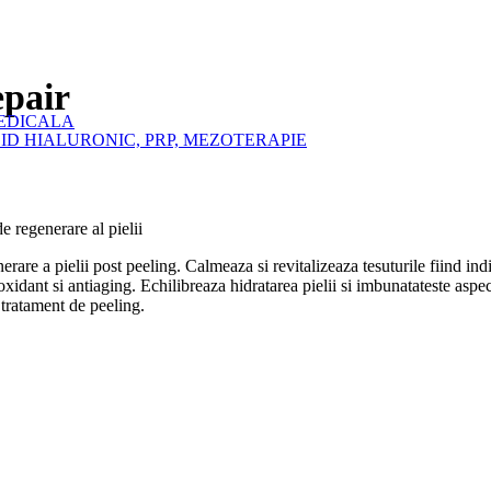
pair
MEDICALA
ID HIALURONIC, PRP, MEZOTERAPIE
regenerare al pielii
erare a pielii post peeling. Calmeaza si revitalizeaza tesuturile fiind indi
dant si antiaging. Echilibreaza hidratarea pielii si imbunatateste aspectu
 tratament de peeling.