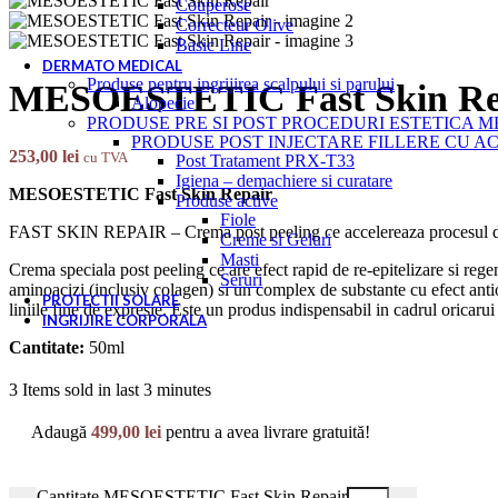
Couperose
Correcteur Olive
Basic Line
DERMATO MEDICAL
Produse pentru ingrijirea scalpului si parului
MESOESTETIC Fast Skin Re
Alopecie
PRODUSE PRE SI POST PROCEDURI ESTETICA 
PRODUSE POST INJECTARE FILLERE CU AC
253,00
lei
cu TVA
Post Tratament PRX-T33
Igiena – demachiere si curatare
MESOESTETIC Fast Skin Repair
Produse active
Fiole
FAST SKIN REPAIR – Crema post peeling ce accelereaza procesul de 
Creme si Geluri
Masti
Crema speciala post peeling ce are efect rapid de re-epitelizare si regen
Seruri
aminoacizi (inclusiv colagen) si un complex de substante cu efect antioxi
PROTECTII SOLARE
liniile fine de expresie. Este un produs indispensabil in cadrul oricarui
INGRIJIRE CORPORALA
Cantitate:
50ml
3
Items sold in last 3 minutes
Adaugă
499,00
lei
pentru a avea livrare gratuită!
Cantitate MESOESTETIC Fast Skin Repair