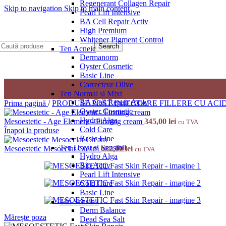
Regenerant Collagen Repair
Skip to navigation
Skip to main content
Pearl Lift Intensive
BA Cell Repair Activ
High Premium
Whitener Pigment Control
Search
Ten Acneic
Dermanorm
Oyster Cosmetic
Basic Line
Correcteur Olive
Ten Normal si Mixt
BA Cell Repair Activ
Prima pagină
/
PRODUSE POST INJECTARE FILLERE CU ACI
Oyster Cosmetic
Hydro Alga
Mesoestetic - Age Element - Firming cream
345,00
lei
cu TVA
Cold Care
Înapoi la produse
Basic Line
Ten Uscat si Sensibil
Mesoestetic Mesoeclat Cream
682,00
lei
cu TVA
Hydro Alga
Bio Activ
Pearl Lift Intensive
Cold Care
Basic Line
Ten Sensibil
Derm Balance
Mărește poza
Dead Sea Salt