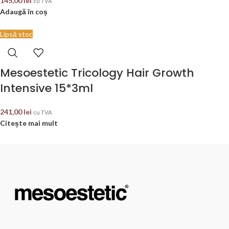
145,00
lei
cu TVA
Adaugă în coș
Lipsă stoc
Mesoestetic Tricology Hair Growth
Intensive 15*3ml
241,00
lei
cu TVA
Citește mai mult