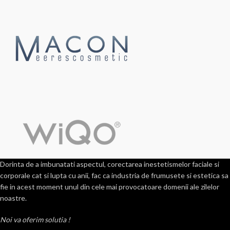
Dorinta de a imbunatati aspectul, corectarea inestetismelor faciale si
corporale cat si lupta cu anii, fac ca industria de frumusete si estetica sa
fie in acest moment unul din cele mai provocatoare domenii ale zilelor
noastre.
Noi va oferim solutia !