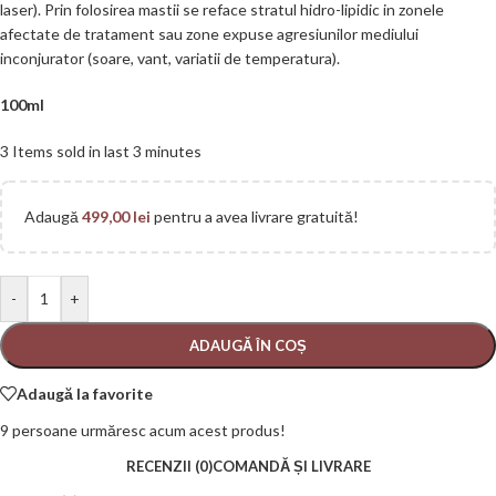
laser). Prin folosirea mastii se reface stratul hidro-lipidic in zonele
afectate de tratament sau zone expuse agresiunilor mediului
inconjurator (soare, vant, variatii de temperatura).
100ml
3
Items sold in last 3 minutes
Adaugă
499,00
lei
pentru a avea livrare gratuită!
-
+
ADAUGĂ ÎN COȘ
Adaugă la favorite
9
persoane urmăresc acum acest produs!
RECENZII (0)
COMANDĂ ȘI LIVRARE