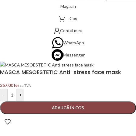
Magazin
Coș
Contul meu
WhatsApp
Messenger
MASCA MESOESTETIC Anti-stress face mask
257,00
lei
cu TVA
-
+
ADAUGĂ ÎN COȘ