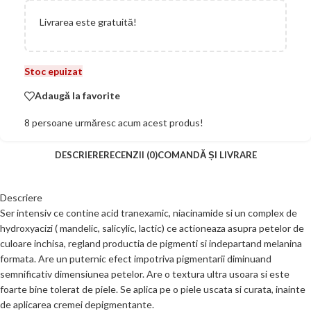
Livrarea este gratuită!
Stoc epuizat
Adaugă la favorite
8
persoane urmăresc acum acest produs!
DESCRIERE
RECENZII (0)
COMANDĂ ȘI LIVRARE
Descriere
Ser intensiv ce contine acid tranexamic, niacinamide si un complex de
hydroxyacizi ( mandelic, salicylic, lactic) ce actioneaza asupra petelor de
culoare inchisa, regland productia de pigmenti si indepartand melanina
formata. Are un puternic efect impotriva pigmentarii diminuand
semnificativ dimensiunea petelor. Are o textura ultra usoara si este
foarte bine tolerat de piele. Se aplica pe o piele uscata si curata, inainte
de aplicarea cremei depigmentante.