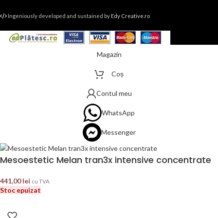
Ingeniously developed and sustained by
Edy Creative.ro
Magazin
Coș
Contul meu
WhatsApp
Messenger
Mesoestetic Melan tran3x intensive concentrate
441,00
lei
cu TVA
Stoc epuizat