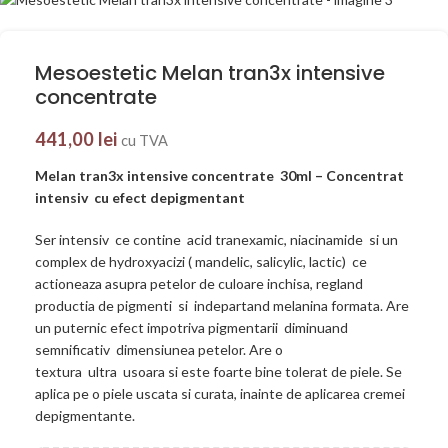
Mesoestetic Melan tran3x intensive
concentrate
441,00
lei
cu TVA
Melan tran3x intensive concentrate 30ml – Concentrat
intensiv cu efect depigmentant
Ser intensiv ce contine acid tranexamic, niacinamide si un
complex de hydroxyacizi ( mandelic, salicylic, lactic) ce
actioneaza asupra petelor de culoare inchisa, regland
productia de pigmenti si indepartand melanina formata. Are
un puternic efect impotriva pigmentarii diminuand
semnificativ dimensiunea petelor. Are o
textura ultra usoara si este foarte bine tolerat de piele. Se
aplica pe o piele uscata si curata, inainte de aplicarea cremei
depigmentante.