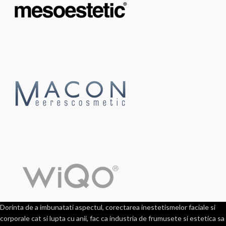
Dorinta de a imbunatati aspectul, corectarea inestetismelor faciale si
corporale cat si lupta cu anii, fac ca industria de frumusete si estetica sa