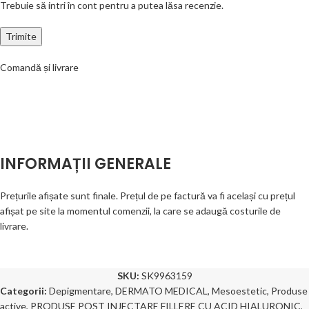
Trebuie să intri în cont pentru a putea lăsa recenzie.
Comandă și livrare
INFORMAȚII GENERALE
Prețurile afișate sunt finale. Prețul de pe factură va fi același cu prețul
afișat pe site la momentul comenzii, la care se adaugă costurile de
livrare.
SKU:
SK9963159
Categorii:
Depigmentare
,
DERMATO MEDICAL
,
Mesoestetic
,
Produse
active
,
PRODUSE POST INJECTARE FILLERE CU ACID HIALURONIC,