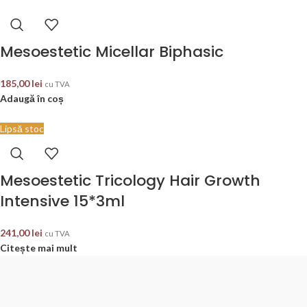
Mesoestetic Micellar Biphasic
185,00
lei
cu TVA
Adaugă în coș
Lipsă stoc
Mesoestetic Tricology Hair Growth
Intensive 15*3ml
241,00
lei
cu TVA
Citește mai mult