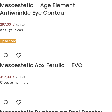
Mesoestetic – Age Element –
Antiwrinkle Eye Contour
297,00
lei
cu TVA
Adaugă în coș
Lipsă stoc
Mesoestetic Aox Ferulic – EVO
317,00
lei
cu TVA
Citește mai mult