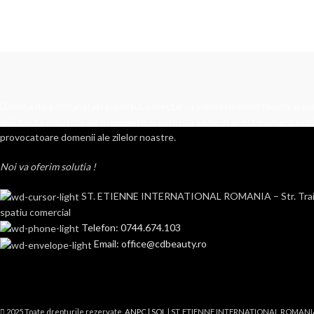
Dorinta de a imbunatati aspectul, corectarea inestetismelor faciale si cor
anii, fac ca industria de frumusete si estetica sa fie in acest moment unul
provocatoare domenii ale zilelor noastre.
Noi va oferim solutia !
ST. ETIENNE INTERNATIONAL ROMANIA – Str. Traian n
spatiu comercial
Telefon: 0744.674.103
Email: office@cdbeauty.ro
2025 Toate drepturile rezervate.
ANPC |
SOL
| ST. ETIENNE INTERNATIONAL ROMANI