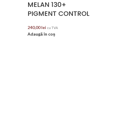
MELAN 130+
PIGMENT CONTROL
Lipsă stoc
240,00
lei
cu TVA
Adaugă în coș
Mesoeste
VITAL FAC