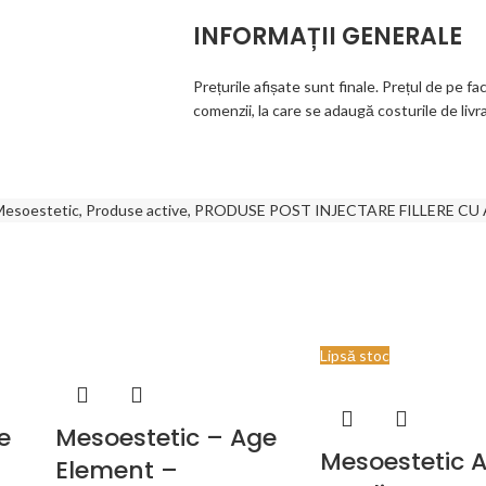
INFORMAȚII GENERALE
Prețurile afișate sunt finale. Prețul de pe fa
comenzii, la care se adaugă costurile de livr
Mesoestetic
,
Produse active
,
PRODUSE POST INJECTARE FILLERE CU 
Lipsă stoc
e
Mesoestetic – Age
Mesoestetic 
Element –