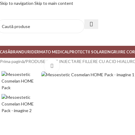
Skip to navigation
Skip to main content
CASĂ
BRANDURI
DERMATO MEDICAL
PROTECTII SOLARE
INGRIJIRE CO
Prima pagină
/
PRODUSE POST INJECTARE FILLERE CU ACID HIALURO
Mărește poza