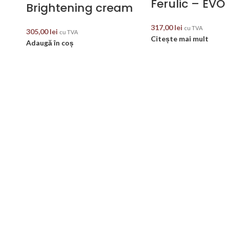
Ferulic – EVO
Brightening cream
317,00
lei
cu TVA
305,00
lei
cu TVA
Citește mai mult
Adaugă în coș