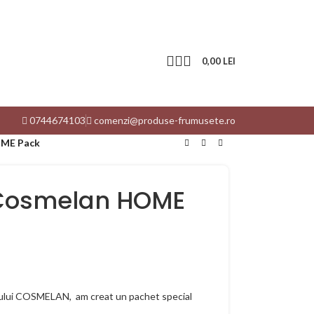
0,00
LEI
0744674103
comenzi@produse-frumusete.ro
OME Pack
 Cosmelan HOME
ului COSMELAN, am creat un pachet special