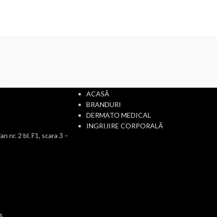
CATEGORII
porale cat si lupta cu
 din cele mai
ACASĂ
BRANDURI
DERMATO MEDICAL
INGRIJIRE CORPORALĂ
r. 2 bl. F1, scara 3 –
A