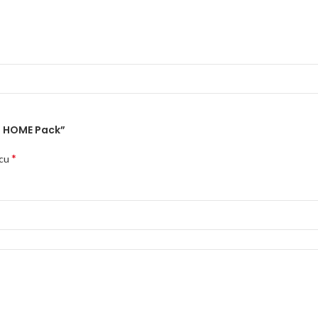
an HOME Pack”
*
 cu