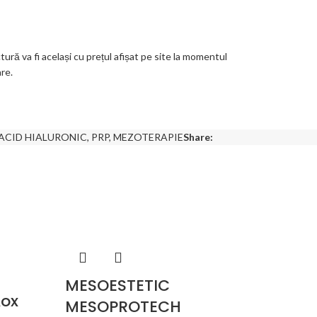
ctură va fi același cu prețul afișat pe site la momentul
are.
ACID HIALURONIC, PRP, MEZOTERAPIE
Share:
MESOESTETIC
Aox
MESOPROTECH