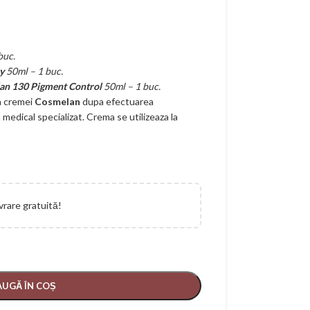
buc.
y
50ml – 1 buc.
an 130 Pigment Control
50ml – 1 buc.
a cremei
Cosmelan
dupa efectuarea
edical specializat. Crema se utilizeaza la
vrare gratuită!
UGĂ ÎN COȘ