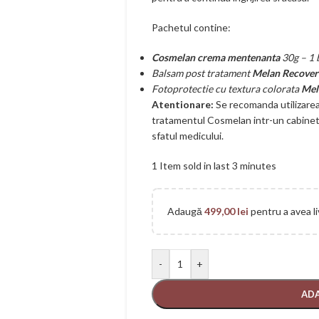
Pachetul contine:
Cosmelan crema mentenanta
30g – 1 
Balsam post tratament
Melan Recover
Fotoprotectie cu textura colorata
Mel
Atentionare:
Se recomanda utilizare
tratamentul Cosmelan intr-un cabinet m
sfatul medicului.
1
Item sold in last 3 minutes
Adaugă
499,00
lei
pentru a avea li
-
+
ADA