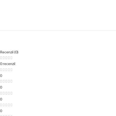
Recenzii (0)
0 recenzii
0
0
0
0