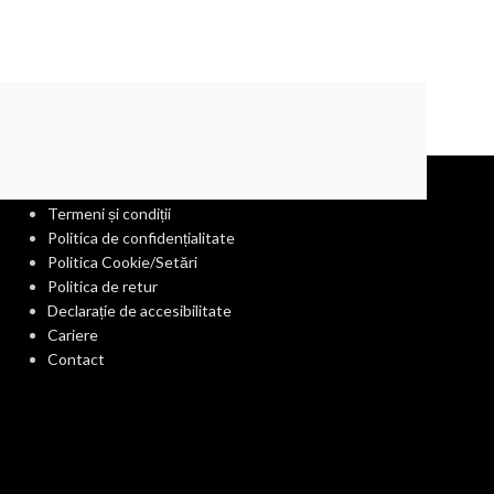
290,00
lei
cu TVA
Citește mai mul
INFORMAȚII UTILE
Termeni și condiții
Politica de confidențialitate
Politica Cookie/Setări
Politica de retur
Declarație de accesibilitate
Cariere
Contact