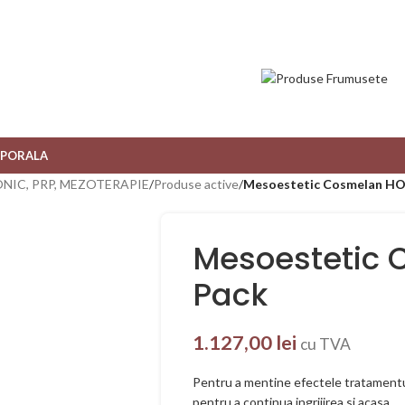
RPORALA
NIC, PRP, MEZOTERAPIE
/
Produse active
/
Mesoestetic Cosmelan H
Mesoestetic
Pack
1.127,00
lei
cu TVA
Pentru a mentine efectele tratament
pentru a continua ingrijirea si acasa.