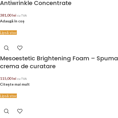
Antiwrinkle Concentrate
381,00
lei
cu TVA
Adaugă în coș
Lipsă stoc
Mesoestetic Brightening Foam – Spuma
crema de curatare
115,00
lei
cu TVA
Citește mai mult
Lipsă stoc