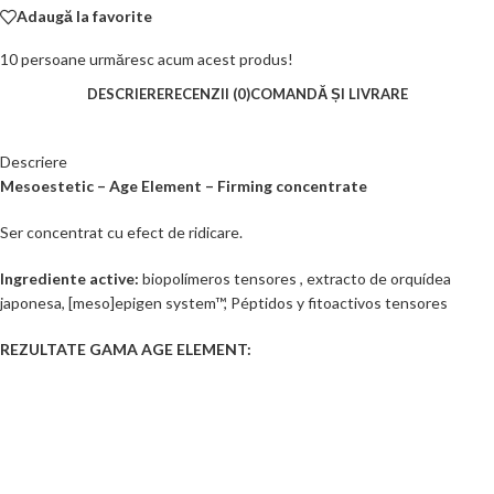
Adaugă la favorite
10
persoane urmăresc acum acest produs!
DESCRIERE
RECENZII (0)
COMANDĂ ȘI LIVRARE
Descriere
Mesoestetic – Age Element – Firming concentrate
Ser concentrat cu efect de ridicare.
Ingrediente active:
biopolímeros tensores , extracto de orquídea
japonesa, [meso]epigen system™, Péptidos y fitoactivos tensores
REZULTATE GAMA AGE ELEMENT: