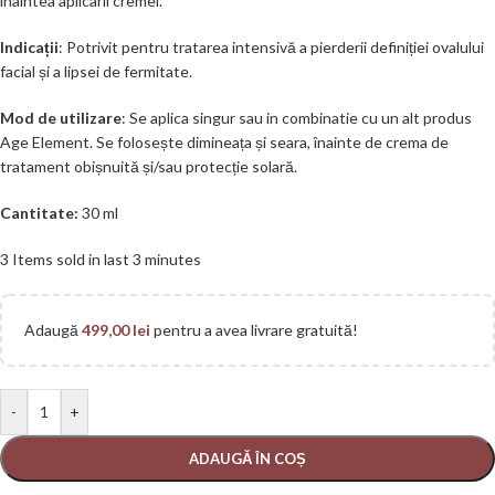
inaintea aplicarii cremei.
Indicații
: Potrivit pentru tratarea intensivă a pierderii definiției ovalului
facial și a lipsei de fermitate.
Mod de utilizare
: Se aplica singur sau in combinatie cu un alt produs
Age Element. Se folosește dimineața și seara, înainte de crema de
tratament obișnuită și/sau protecție solară.
Cantitate:
30 ml
3
Items sold in last 3 minutes
Adaugă
499,00
lei
pentru a avea livrare gratuită!
-
+
ADAUGĂ ÎN COȘ