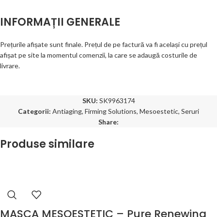
INFORMAȚII GENERALE
Prețurile afișate sunt finale. Prețul de pe factură va fi același cu prețul
afișat pe site la momentul comenzii, la care se adaugă costurile de
livrare.
SKU:
SK9963174
Categorii:
Antiaging
,
Firming Solutions
,
Mesoestetic
,
Seruri
Share:
Produse similare
MASCA MESOESTETIC – Pure Renewing