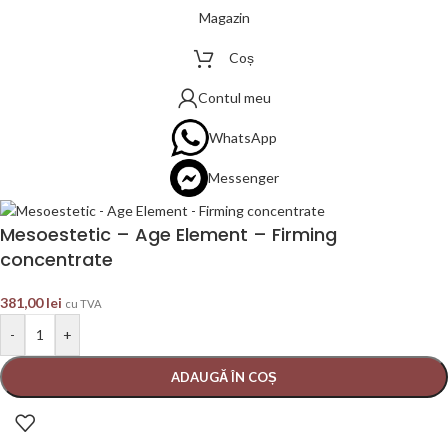
Magazin
Coș
Contul meu
WhatsApp
Messenger
Mesoestetic – Age Element – Firming
concentrate
381,00
lei
cu TVA
-
+
ADAUGĂ ÎN COȘ