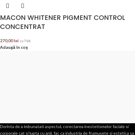
MACON WHITENER PIGMENT CONTROL
CONCENTRAT
270,00
lei
cu TVA
Adaugă în coș
Dorinta de a imbunatati aspectul, corectarea inestetismelor faciale si
corporale cat si lupta cu anii, fac ca industria de frumusete si estetica sa