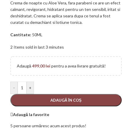
Crema de noapte cu Aloe Vera, fara parabeni ce are un efect
calmant, revigorant, hidratant pentru un ten sensibil, iritat si
deshidratat. Crema se aplica seara dupa ce tenul a fost
curatat cu demachiant si lotiune tonica.
Cantitate:
50ML
2
Items sold in last 3 minutes
Adaugă
499,00
lei
pentru a avea livrare gratuită!
-
+
ADAUGĂ ÎN COȘ
Adaugă la favorite
5
persoane urmăresc acum acest produs!