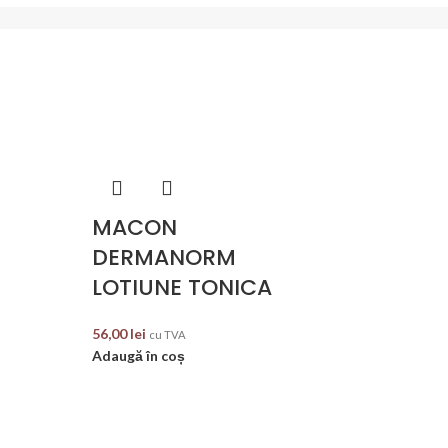
MACON
DERMANORM
LOTIUNE TONICA
56,00
lei
cu TVA
Adaugă în coș
MACON H
PREMIUM