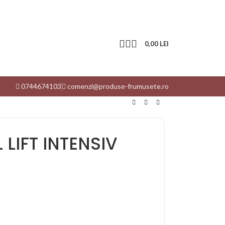
0,00
LEI
0744674103
comenzi@produse-frumusete.ro
LIFT INTENSIV