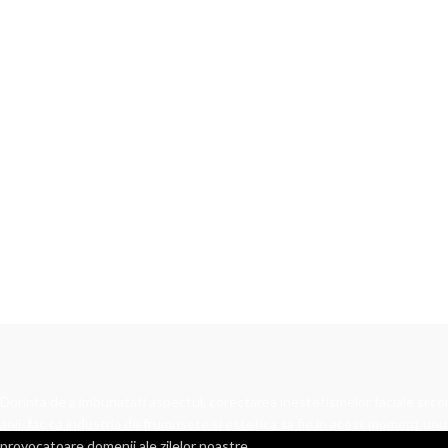
Dorinta de a imbunatati aspectul, corectarea inestetismelor faciale si cor
anii, fac ca industria de frumusete si estetica sa fie in acest moment unul
provocatoare domenii ale zilelor noastre.