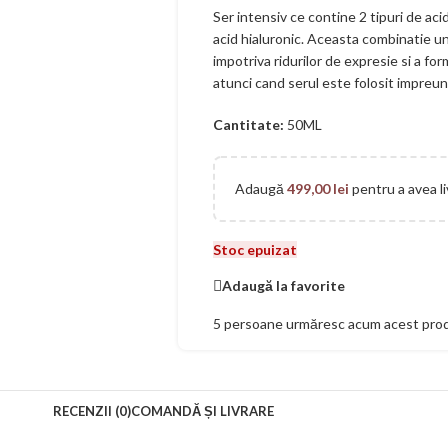
Ser intensiv ce contine 2 tipuri de acid 
acid hialuronic. Aceasta combinatie uni
impotriva ridurilor de expresie si a for
atunci cand serul este folosit impreun
Cantitate:
50ML
Adaugă
499,00
lei
pentru a avea li
Stoc epuizat
Adaugă la favorite
5
persoane urmăresc acum acest pro
RECENZII (0)
COMANDĂ ȘI LIVRARE