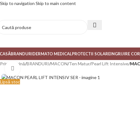
Skip to navigation
Skip to main content
CASĂ
BRANDURI
DERMATO MEDICAL
PROTECTII SOLARE
INGRIJIRE CO
Prima pagină
/
BRANDURI
/
MACON
/
Ten Matur
/
Pearl Lift Intensive
/
MACO
Mărește poza
Lipsă stoc