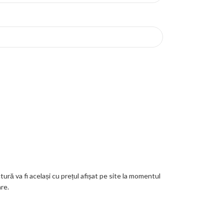
ctură va fi același cu prețul afișat pe site la momentul
are.