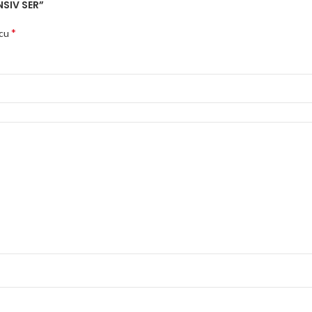
NSIV SER”
*
 cu