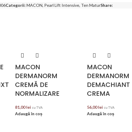
006
Categorii:
MACON
,
Pearl Lift Intensive
,
Ten Matur
Share:
E
MACON
MACON
DERMANORM
DERMANORM
IXT
CREMĂ DE
DEMACHIANT
NORMALIZARE
CREMA
81,00
lei
56,00
lei
cu TVA
cu TVA
Adaugă în coș
Adaugă în coș