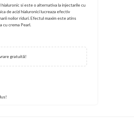
hialuronic si este o alternativa la injectarile cu
ca de acizi hialuronici lucreaza efectiv
marii noilor riduri. Efectul maxim este atins
a cu crema Pearl.
vrare gratuită!
dus!