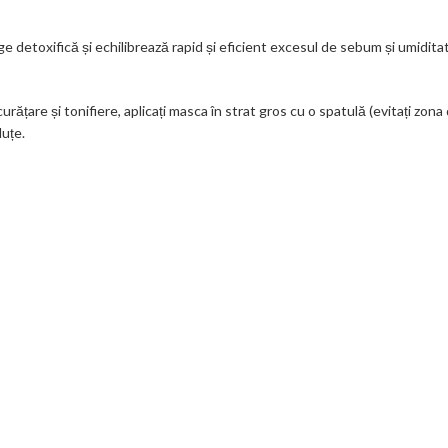
detoxifică și echilibrează rapid și eficient excesul de sebum și umiditate a
e și tonifiere, aplicați masca în strat gros cu o spatulă (evitați zona din
uțe.