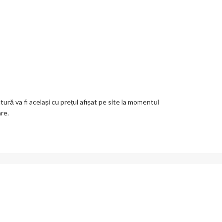
ctură va fi același cu prețul afișat pe site la momentul
are.