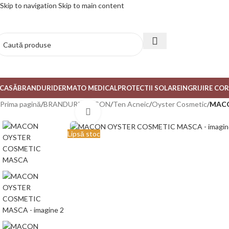
Skip to navigation
Skip to main content
CASĂ
BRANDURI
DERMATO MEDICAL
PROTECTII SOLARE
INGRIJIRE CO
Prima pagină
/
BRANDURI
/
MACON
/
Ten Acneic
/
Oyster Cosmetic
/
MACO
Mărește poza
Lipsă stoc