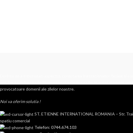
Dorinta de a imbunatati aspectul, corectarea inestetismelor faciale si cor
anii, fac ca industria de frumusete si estetica sa fie in acest moment unul
provocatoare domenii ale zilelor noastre.
Noi va oferim solutia !
ST. ETIENNE INTERNATIONAL ROMANIA – Str. Traian n
spatiu comercial
Telefon: 0744.674.103