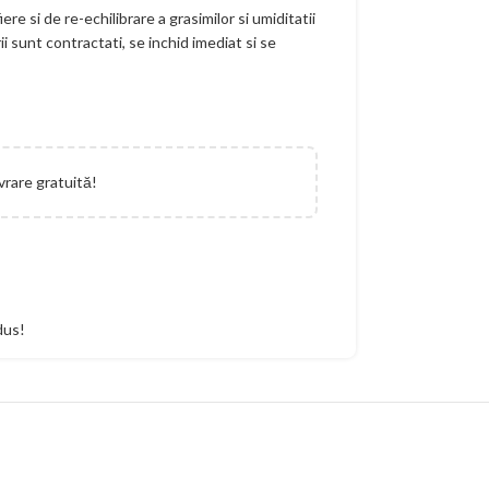
re si de re-echilibrare a grasimilor si umiditatii
ii sunt contractati, se inchid imediat si se
vrare gratuită!
dus!