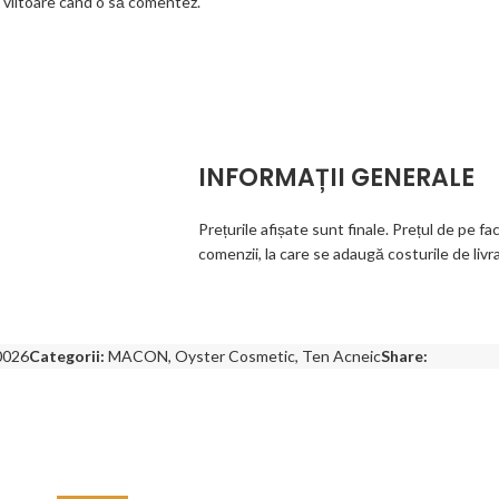
a viitoare când o să comentez.
INFORMAȚII GENERALE
Prețurile afișate sunt finale. Prețul de pe fa
comenzii, la care se adaugă costurile de livr
0026
Categorii:
MACON
,
Oyster Cosmetic
,
Ten Acneic
Share: