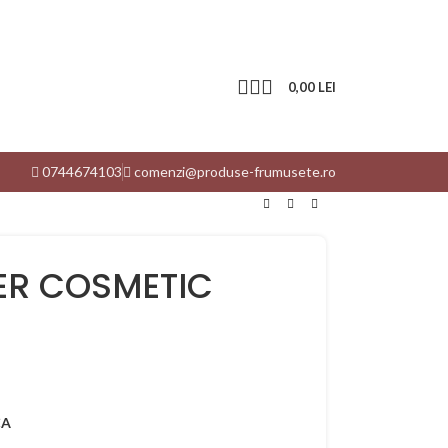
0,00
LEI
0744674103
comenzi@produse-frumusete.ro
R COSMETIC
CA