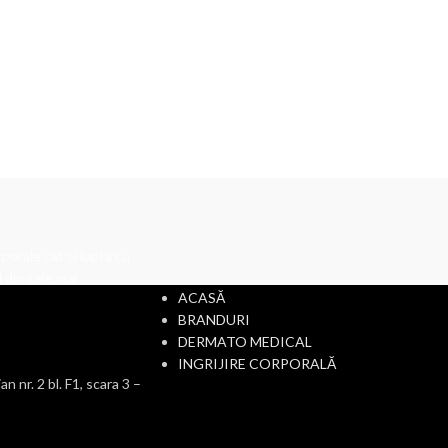
CATEGORII
porale cat si lupta cu
 din cele mai
ACASĂ
BRANDURI
DERMATO MEDICAL
INGRIJIRE CORPORALĂ
r. 2 bl. F1, scara 3 –