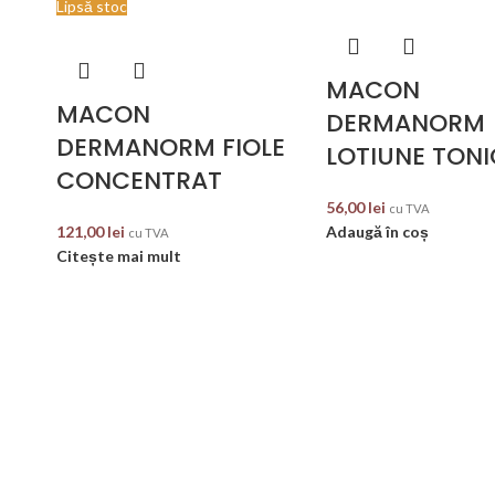
Lipsă stoc
MACON
MACON
DERMANORM
DERMANORM FIOLE
LOTIUNE TON
CONCENTRAT
56,00
lei
cu TVA
121,00
lei
Adaugă în coș
cu TVA
Citește mai mult