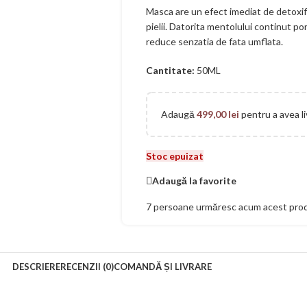
Masca are un efect imediat de detoxifie
pielii. Datorita mentolului continut por
reduce senzatia de fata umflata.
Cantitate:
50ML
Adaugă
499,00
lei
pentru a avea li
Stoc epuizat
Adaugă la favorite
7
persoane urmăresc acum acest pro
DESCRIERE
RECENZII (0)
COMANDĂ ȘI LIVRARE