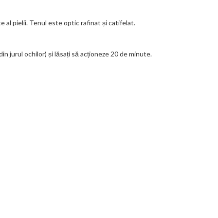
l pielii. Tenul este optic rafinat și catifelat.
 jurul ochilor) și lăsați să acționeze 20 de minute.