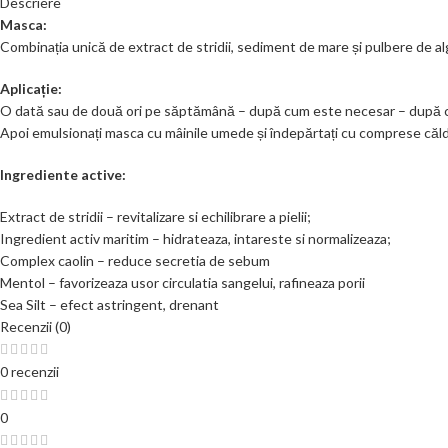
Descriere
Masca:
Combinația unică de extract de stridii, sediment de mare și pulbere de alge 
Aplicație:
O dată sau de două ori pe săptămână – după cum este necesar – după curățar
Apoi emulsionați masca cu mâinile umede și îndepărtați cu comprese căld
Ingrediente active:
Extract de stridii – revitalizare si echilibrare a pielii;
Ingredient activ maritim – hidrateaza, intareste si normalizeaza;
Complex caolin – reduce secretia de sebum
Mentol – favorizeaza usor circulatia sangelui, rafineaza porii
Sea Silt – efect astringent, drenant
Recenzii (0)
0 recenzii
0