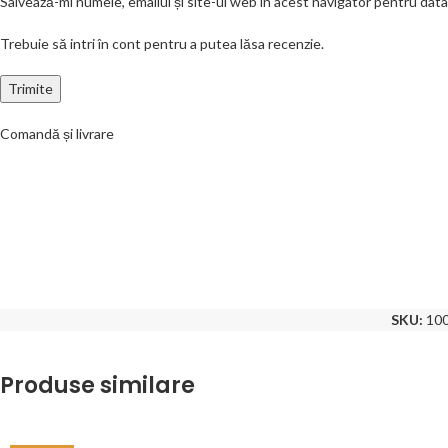
Salvează-mi numele, emailul și site-ul web în acest navigator pentru dat
Trebuie să intri în cont pentru a putea lăsa recenzie.
Comandă și livrare
SKU:
10
Produse similare