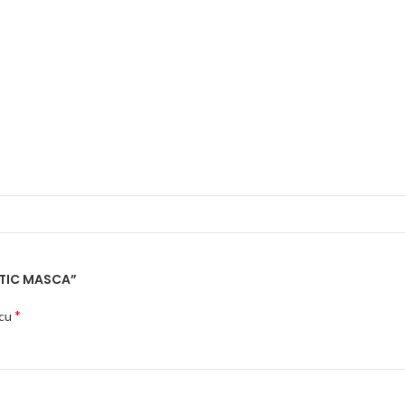
METIC MASCA”
*
 cu