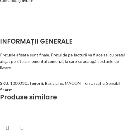
Comandă și livrare
INFORMAȚII GENERALE
Prețurile afișate sunt finale. Prețul de pe factură va fi același cu prețul
afișat pe site la momentul comenzii, la care se adaugă costurile de
livrare.
SKU:
100031
Categorii:
Basic Line
,
MACON
,
Ten Uscat si Sensibil
Share:
Produse similare