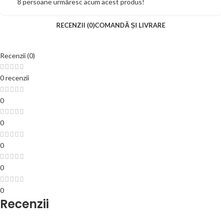
8
persoane urmăresc acum acest produs!
RECENZII (0)
COMANDĂ ȘI LIVRARE
Recenzii (0)
0 recenzii
0
0
0
0
0
Recenzii