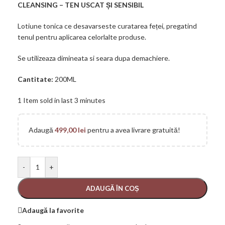
CLEANSING – TEN USCAT ȘI SENSIBIL
Lotiune tonica ce desavarseste curatarea feței, pregatind
tenul pentru aplicarea celorlalte produse.
Se utilizeaza dimineata si seara dupa demachiere.
Cantitate:
200ML
1
Item sold in last 3 minutes
Adaugă
499,00
lei
pentru a avea livrare gratuită!
-
+
ADAUGĂ ÎN COȘ
Adaugă la favorite