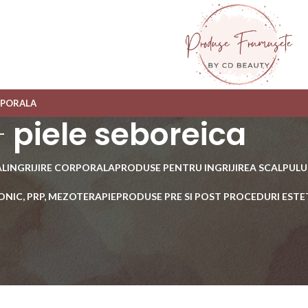
RPORALA
piele seboreica
AL
INGRIJIRE CORPORALA
PRODUSE PENTRU INGRIJIREA SCALPULUI
ONIC, PRP, MEZOTERAPIE
PRODUSE PRE SI POST PROCEDURI ESTE
Arată
8
12