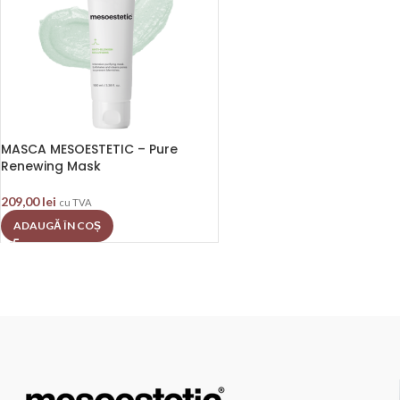
MASCA MESOESTETIC – Pure
Renewing Mask
209,00
lei
cu TVA
ADAUGĂ ÎN COȘ