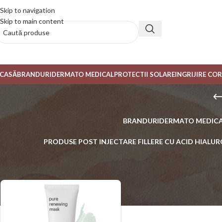
Skip to navigation
Skip to main content
CASĂ
BRANDURI
DERMATO MEDICAL
PROTECTII SOLARE
INGRIJIRE CO
BRANDURI
DERMATO MEDIC
PRODUSE POST INJECTARE FILLERE CU ACID HIALUR
Prima pagină
/
Produse etichetate „piele seboreica”