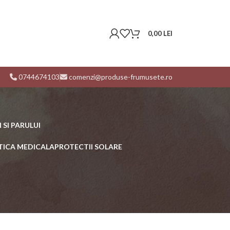
0,00
LEI
0744674103
comenzi@produse-frumusete.ro
 SI PARULUI
TICA MEDICALA
PROTECTII SOLARE
16
24