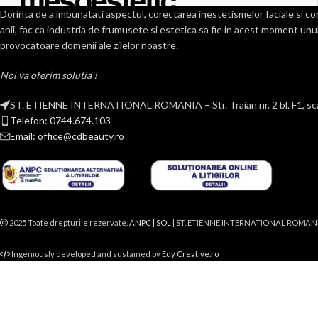
Dorinta de a imbunatati aspectul, corectarea inestetismelor faciale si cor
anii, fac ca industria de frumusete si estetica sa fie in acest moment unul
provocatoare domenii ale zilelor noastre.
Noi va oferim solutia !
ST. ETIENNE INTERNATIONAL ROMANIA – Str. Traian nr. 2 bl. F1, scar
Telefon: 0744.674.103
Email: office@cdbeauty.ro
2025 Toate drepturile rezervate.
ANPC |
SOL
| ST. ETIENNE INTERNATIONAL ROMAN
Ingeniously developed and sustained by
Edy Creative.ro