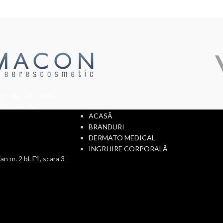
CATEGORII
porale cat si lupta cu
 din cele mai
ACASĂ
BRANDURI
DERMATO MEDICAL
INGRIJIRE CORPORALĂ
r. 2 bl. F1, scara 3 –