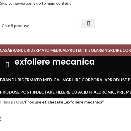
Skip to navigation
Skip to main content
CASĂ
BRANDURI
DERMATO MEDICAL
PROTECTII SOLARE
INGRIJIRE CO
exfoliere mecanica
BRANDURI
DERMATO MEDICAL
INGRIJIRE CORPORALA
PRODUSE PE
PRODUSE POST INJECTARE FILLERE CU ACID HIALURONIC, PRP, 
Prima pagină
/
Produse etichetate „exfoliere mecanica”