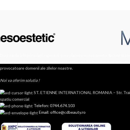
Dorinta de a imbunatati aspectul, corectarea inestetismelor faciale si cor
anii, fac ca industria de frumusete si estetica sa fie in acest moment unul
provocatoare domenii ale zilelor noastre.
Noi va oferim solutia !
ST. ETIENNE INTERNATIONAL ROMANIA – Str. Traian n
spatiu comercial
Telefon: 0744.674.103
Email: office@cdbeauty.ro