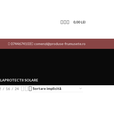
0,00
LEI
0744674103
comenzi@produse-frumusete.ro
ALA
PROTECTII SOLARE
2
16
24