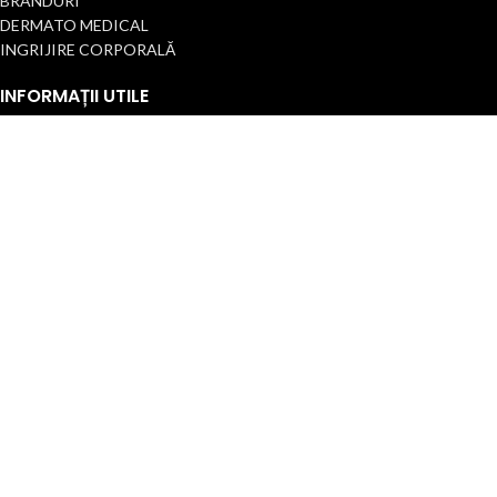
BRANDURI
DERMATO MEDICAL
INGRIJIRE CORPORALĂ
INFORMAȚII UTILE
Termeni și condiții
Politica de confidențialitate
Politica Cookie/Setări
Politica de retur
Declarație de accesibilitate
Cariere
Contact
2025 Toate drepturile rezervate.
ANPC |
SOL
| ST. ETIENNE INTERNATIONAL
ROMANIA
Ingeniously developed and sustained by
Edy Creative.ro
Magazin