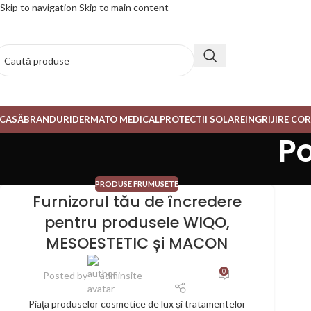
Skip to navigation
Skip to main content
CASĂ
BRANDURI
DERMATO MEDICAL
PROTECTII SOLARE
INGRIJIRE CO
P
PRODUSE FRUMUSETE
Furnizorul tău de încredere
pentru produsele WIQO,
MESOESTETIC și MACON
0
Posted by
adminsite
Piața produselor cosmetice de lux și tratamentelor