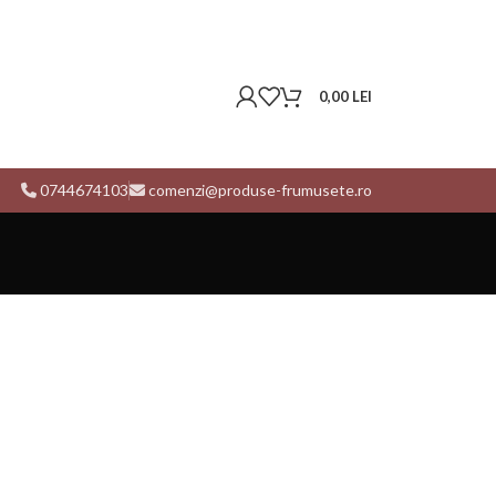
0,00
LEI
0744674103
comenzi@produse-frumusete.ro