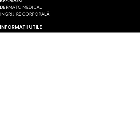
BRANDURI
DERMATO MEDICAL
INGRIJIRE CORPORALĂ
INFORMAȚII UTILE
Termeni și condiții
Politica de confidențialitate
Politica Cookie/Setări
Politica de retur
Declarație de accesibilitate
Cariere
Contact
2025 Toate drepturile rezervate.
ANPC |
SOL
| ST. ETIENNE INTERNATIONAL
ROMANIA
Ingeniously developed and sustained by
Edy Creative.ro
Magazin