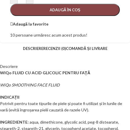
ADAUGĂ ÎN COȘ
Adaugă la favorite
10
persoane urmăresc acum acest produs!
DESCRIERE
RECENZII (0)
COMANDĂ ȘI LIVRARE
Descriere
WIQo FLUID CU ACID GLICOLIC PENTRU FAȚĂ
WiQo SMOOTHING FACE FLUID
INDICAȚII
Potrivit pentru toate tipurile de piele și poate fi utilizat și în lunile de
vară (evită îngroșarea pielii cauzată de razele UV).
INGREDIENTE:
aqua, dimethicone, glycolic acid, peg-8 distearate,
steareth-2, steareth-21, glycerin, tocopheryl acetate, tocopherol,