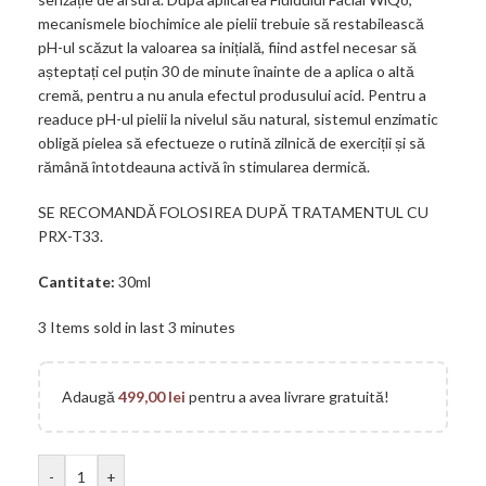
mecanismele biochimice ale pielii trebuie să restabilească
pH-ul scăzut la valoarea sa inițială, fiind astfel necesar să
așteptați cel puțin 30 de minute înainte de a aplica o altă
cremă, pentru a nu anula efectul produsului acid. Pentru a
readuce pH-ul pielii la nivelul său natural, sistemul enzimatic
obligă pielea să efectueze o rutină zilnică de exerciții și să
rămână întotdeauna activă în stimularea dermică.
SE RECOMANDĂ FOLOSIREA DUPĂ TRATAMENTUL CU
PRX-T33.
Cantitate:
30ml
3
Items sold in last 3 minutes
Adaugă
499,00
lei
pentru a avea livrare gratuită!
-
+