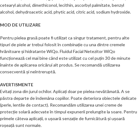
cetearyl alcohol, dimethiconol, lecithin, ascorbyl palmitate, benzyl
alcohol, dehydroacetic acid, phytic acid, citric acid, sodium hydroxide.
MOD DE UTILIZARE
Pentru pielea grasă poate fi utilizat ca singur tratament, pentru alte
tipuri de piele ar trebui folosit în combinație cu una dintre cremele
hrănitoare și hidratante WiQo. Fluidul Facial Netezitor WiQo
funcționează cel mai bine când este utilizat cu cel puțin 30 de minute
înainte de aplicarea oricărui alt produs. Se recomandă utilizarea
consecventă și neîntreruptă.
AVERTISMENTE
Evitați zona din jurul ochilor. Aplicați doar pe pielea nevătămată. A se
păstra departe de îndemâna copiilor. Poate deteriora obiectele delicate
(perle, lentile de contact). Recomandăm utilizarea unei creme de
protecție solară adecvate în timpul expunerii prelungite la soare. Pentru
primele câteva aplicații, o ușoară senzație de furnicătură și ușoară
roșeață sunt normale.