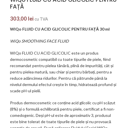
FAȚĂ
303,00
lei
cu TVA
WIQo FLUID CU ACID GLICOLIC PENTRU FAȚĂ 30 ml
WiQo SMOOTHING FACE FLUID
WIQo FLUID CU ACID GLICOLIC este un produs
dermocosmetic compatibil cu toate tipurile de piele, fiind
recomandat pentru pielea tânără, plină de impurități, cât și
pentru pielea matură, sau chiar și pentru bărbați, pentru a
reduce adâncimea ridurilor. Pentru că pătrunde până la
nivelul dermului efectul crește în timp, hidratează profund și
scade pH-ul pielii.
Produs dermocosmetic ce conține acid glicolic cu pH scăzut
(8%) și o formulă echilibrată pentru piele, certificat a fi non-
comedogenic. Deși pH-ul este de aproximativ 3, produsul
este bine tolerat de toate tipurile de piele și nu provoacă
senzație de arsură. După aplicarea Fluidului Facial WiQo,