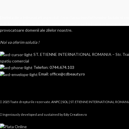
Dorinta de a imbunatati aspectul, corectarea inestetismelor faciale si cor
anii, fac ca industria de frumusete si estetica sa fie in acest moment unul
provocatoare domenii ale zilelor noastre.
Noi va oferim solutia !
ST. ETIENNE INTERNATIONAL ROMANIA – Str. Traian n
spatiu comercial
Telefon: 0744.674.103
Email: office@cdbeauty.ro
2025 Toate drepturile rezervate.
ANPC |
SOL
| ST. ETIENNE INTERNATIONAL ROMANI
Ingeniously developed and sustained by
Edy Creative.ro